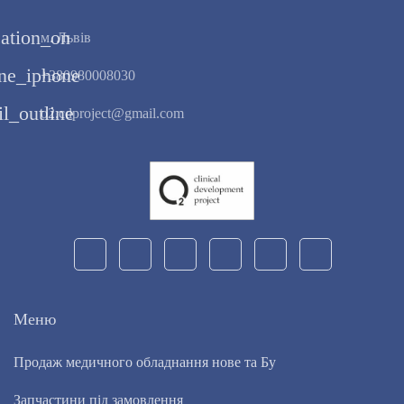
cation_on
м. Львів
ne_iphone
+380980008030
l_outline
o2.cdproject@gmail.com
Меню
Продаж медичного обладнання нове та Бу
Запчастини під замовлення