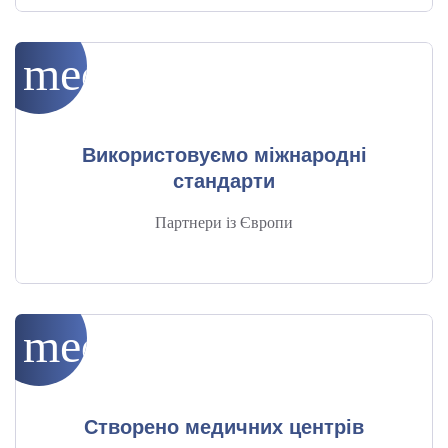
медичного кабінету
medical_services
Сучасні клініки
 у Львові 
прагнуть не лише мати найкраще 
обладнання, а й забезпечити його безперебійну роботу. 
Правильний монтаж — це фундамент для надійної 
Використовуємо міжнародні
діагностики, довговічності апаратури та довіри пацієнтів.
стандарти
Монтаж медичного обладнання
 — це процес, який вимагає 
Партнери із Європи
досвіду, знань і відповідальності. Довіряючи його 
професіоналам, ви отримуєте впевненість у кожному 
результаті обстеження — чи то МРТ, КТ, чи будь-яка інша 
медична система.
medical_services
Створено медичних центрів