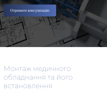
Отримати консультацію
Монтаж медичного 
обладнання та його 
встановлення
Монтаж медичного обладнання
 — це ключовий етап у 
створенні або модернізації будь-якого медичного закладу. 