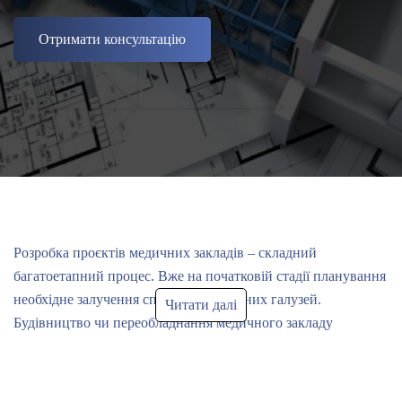
Отримати консультацію
Розробка проєктів медичних закладів 
– складний 
багатоетапний процес. Вже на початковій стадії 
планування 
необхідне залучення спеціалістів з різних галузей. 
Читати далі
Будівництво чи переобладнання медичного закладу 
неможливе без залучення професіоналів. 