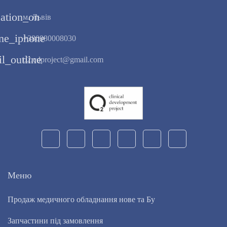
cation_on
м. Львів
ne_iphone
+380980008030
l_outline
o2.cdproject@gmail.com
Меню
Продаж медичного обладнання нове та Бу
Запчастини під замовлення