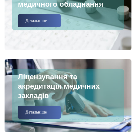
медичного обладнання
Детальніше
Ліцензування та
акредитація медичних
закладів
Детальніше