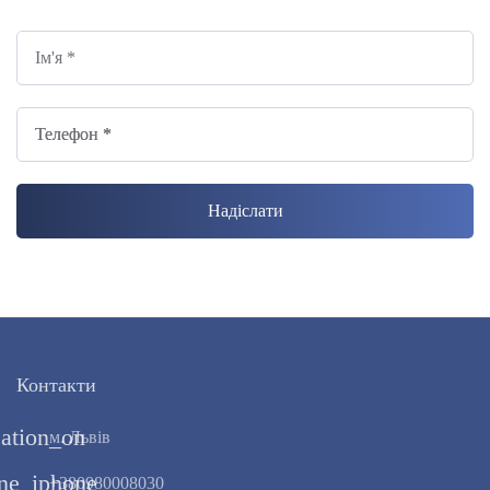
Ім'я *
Телефон *
Контакти
cation_on
м. Львів
ne_iphone
+380980008030