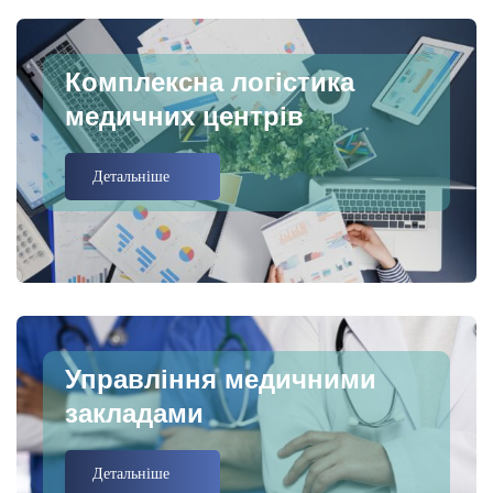
Комплексна логістика
медичних центрів
Детальніше
Управління медичними
закладами
Детальніше