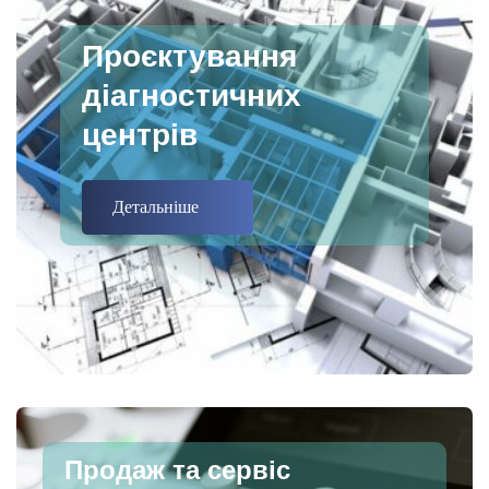
Проєктування
діагностичних
центрів
Детальніше
Продаж та сервіс