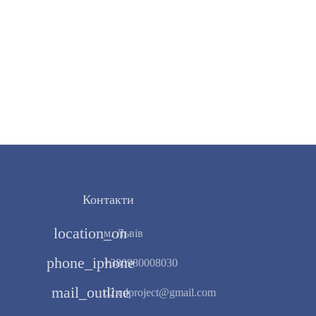
Контакти
location_on
м. Львів
phone_iphone
+380980008030
mail_outline
o2.cdproject@gmail.com