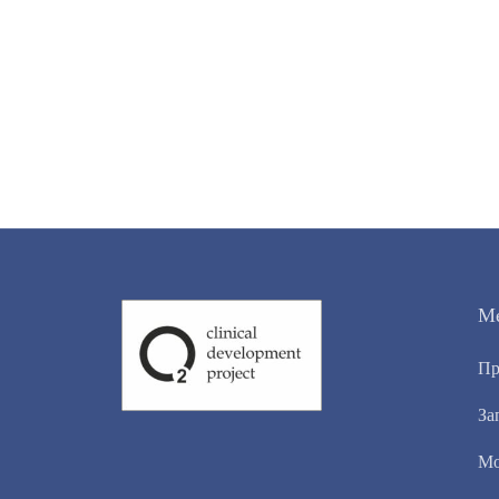
М
Пр
За
Мо