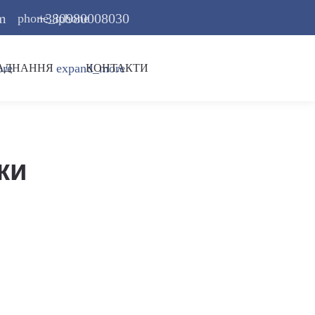
m
+380980008030
phone_iphone
ore
expand_more
АДНАННЯ
КОНТАКТИ
ки