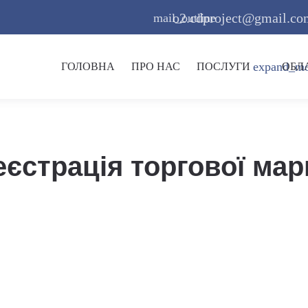
o2.cdproject@gmail.co
mail_outline
expand_m
ГОЛОВНА
ПРО НАС
ПОСЛУГИ
ОБЛ
еєстрація торгової мар