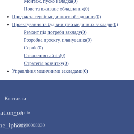
Монтаж, пуско наладка(0)
Нове та вживане обладнання(0)
Продаж та сервіс медичного обладнання(0)
Проектування та будівництво медичних закладів(0)
Ремонт під потреби закладу(0)
Розробка проекту, планування(0)
Сервіс(0)
Створення сайтів(0)
Стратегія розвитку(0)
Управління медичними закладами(0)
Контакти
cation_on
м. Львів
ne_iphone
+380980008030