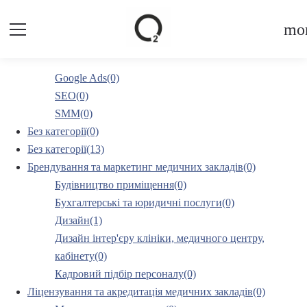
mor
Google Ads(0)
SEO(0)
SMM(0)
Без категорії(0)
Без категорії(13)
Брендування та маркетинг медичних закладів(0)
Будівництво приміщення(0)
Бухгалтерські та юридичні послуги(0)
Дизайн(1)
Дизайн інтер'єру клініки, медичного центру,
кабінету(0)
Кадровий підбір персоналу(0)
Ліцензування та акредитація медичних закладів(0)