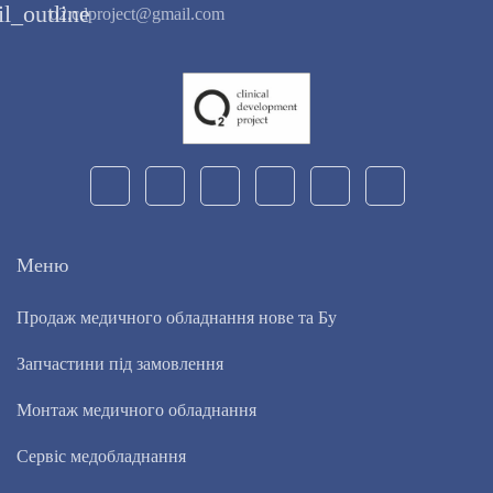
l_outline
o2.cdproject@gmail.com
Меню
Продаж медичного обладнання нове та Бу
Запчастини під замовлення
Монтаж медичного обладнання
Сервіс медобладнання