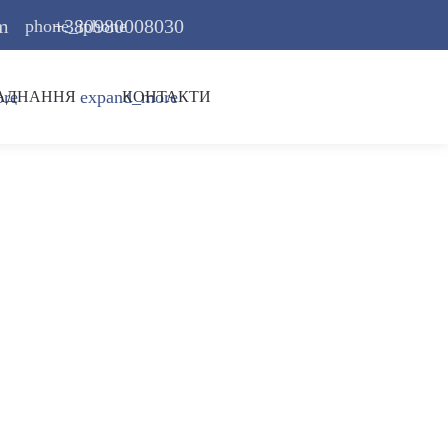
m
+380980008030
phone_iphone
ore
expand_more
АДНАННЯ
КОНТАКТИ