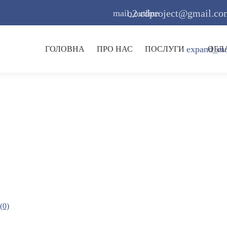
o2.cdproject@gmail.co
mail_outline
expand_m
ГОЛОВНА
ПРО НАС
ПОСЛУГИ
ОБЛ
(0)