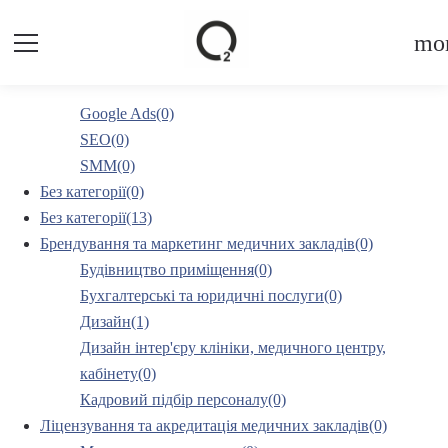
mor
Google Ads(0)
SEO(0)
SMM(0)
Без категорії(0)
Без категорії(13)
Брендування та маркетинг медичних закладів(0)
Будівництво приміщення(0)
Бухгалтерські та юридичні послуги(0)
Дизайн(1)
Дизайн інтер'єру клініки, медичного центру,
кабінету(0)
Кадровий підбір персоналу(0)
Ліцензування та акредитація медичних закладів(0)