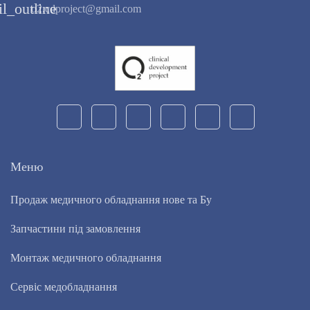
l_outline
o2.cdproject@gmail.com
Меню
Продаж медичного обладнання нове та Бу
Запчастини під замовлення
Монтаж медичного обладнання
Сервіс медобладнання