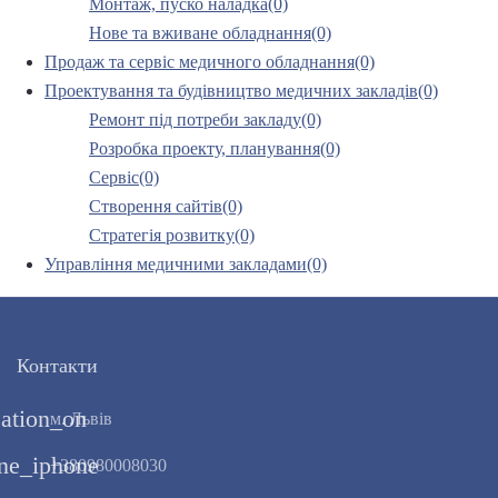
Монтаж, пуско наладка(0)
Нове та вживане обладнання(0)
Продаж та сервіс медичного обладнання(0)
Проектування та будівництво медичних закладів(0)
Ремонт під потреби закладу(0)
Розробка проекту, планування(0)
Сервіс(0)
Створення сайтів(0)
Стратегія розвитку(0)
Управління медичними закладами(0)
Контакти
cation_on
м. Львів
ne_iphone
+380980008030